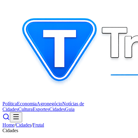
Política
Economia
Agronegócio
Notícias de
Cidades
Cultura
Esportes
Cidades
Guia
Home
/
Cidades
/
Frutal
Cidades