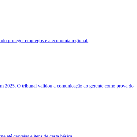
sando proteger empregos e a economia regional.
em 2025. O tribunal validou a comunicação ao gerente como prova do
e até cervejas e itens de cesta básica.