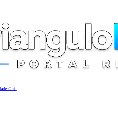
dades
Guia