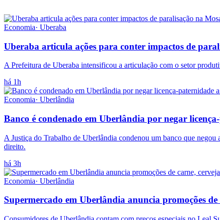
Economia
·
Uberaba
Uberaba articula ações para conter impactos de paral
A Prefeitura de Uberaba intensificou a articulação com o setor produt
há 1h
Economia
·
Uberlândia
Banco é condenado em Uberlândia por negar licença-
A Justiça do Trabalho de Uberlândia condenou um banco que negou a 
direito.
há 3h
Economia
·
Uberlândia
Supermercado em Uberlândia anuncia promoções de car
Consumidores de Uberlândia contam com preços especiais no Leal Superm