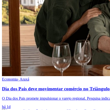
Economia
·
Araxá
Dia dos Pais deve movimentar comércio no Triângulo
O Dia dos Pais promete impulsionar o varejo regional. Pesquisa indi
há 1d