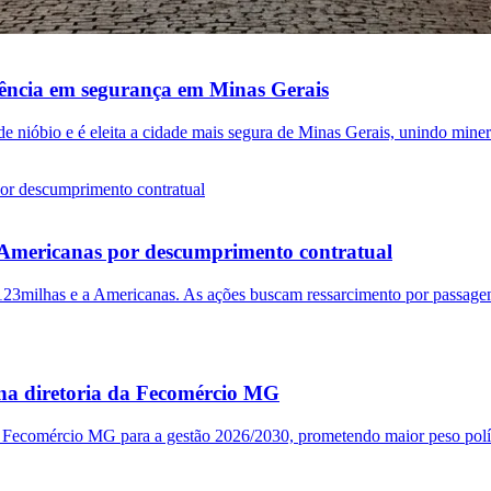
rência em segurança em Minas Gerais
 nióbio e é eleita a cidade mais segura de Minas Gerais, unindo miner
Americanas por descumprimento contratual
123milhas e a Americanas. As ações buscam ressarcimento por passagen
 na diretoria da Fecomércio MG
da Fecomércio MG para a gestão 2026/2030, prometendo maior peso polít