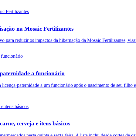
isação na Mosaic Fertilizantes
ivo para reduzir os impactos da hibernação da Mosaic Fertilizantes, vi
paternidade a funcionário
licença-paternidade a um funcionário após o nascimento de seu filho 
ne, cerveja e itens básicos
ercados nesta quinta e sexta-feira. A lista inclui desde cortes de carn